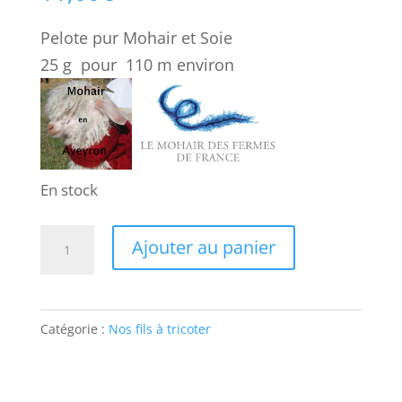
Pelote pur Mohair et Soie
25 g pour 110 m environ
En stock
quantité
Ajouter au panier
de
a
Pelote
Catégorie :
Nos fils à tricoter
grenade