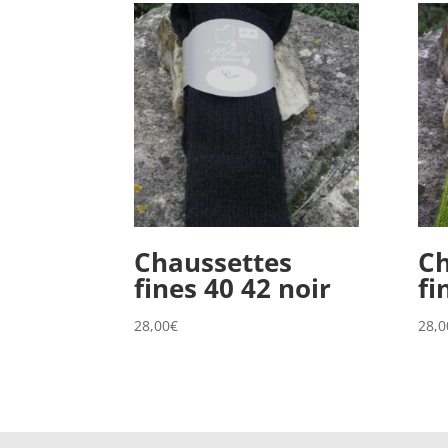
Chaussettes
Ch
fines 40 42 noir
fi
28,00
€
28,0